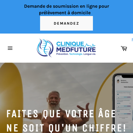
Passer
Demande de soumission en ligne pour
au
prélèvement à domicile
contenu
DEMANDEZ
Pa
Navigation
Mettre
en
pause
le
diaporama
FAITES QUE VOTRE ÂGE
NE SOIT QU'UN CHIFFRE!