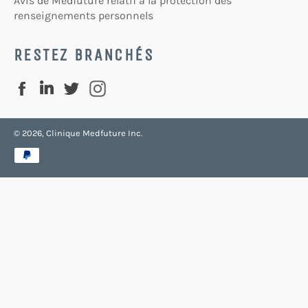
Avis de Medfuture relatif à la protection des
renseignements personnels
RESTEZ BRANCHÉS
Linkedin
Facebook
Twitter
Instagram
© 2026, Clinique
Medfuture
Inc.
Méthodes
de
paiement