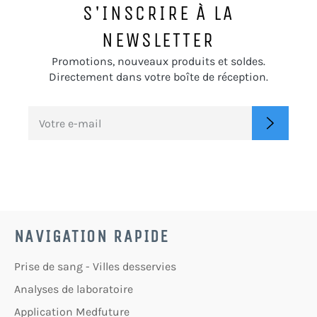
S'INSCRIRE À LA
NEWSLETTER
Promotions, nouveaux produits et soldes.
Directement dans votre boîte de réception.
INSCRIVEZ-
S'INSC
VOUS
POUR
RECEVOIR
LES
TOUTES
DERNIÈRES
NOUVELLES,
OFFRES
ET
STYLES
NAVIGATION RAPIDE
Prise de sang - Villes desservies
Analyses de laboratoire
Application Medfuture